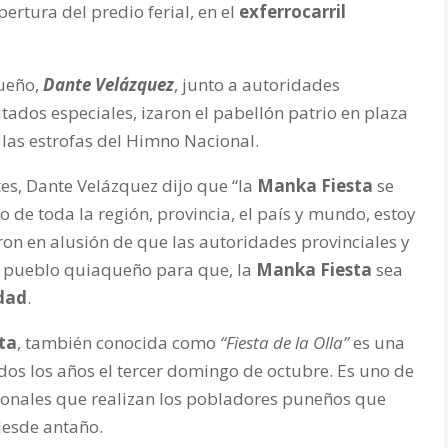
ertura del predio ferial, en el
exferrocarril
ueño,
Dante Velázquez
, junto a autoridades
vitados especiales, izaron el pabellón patrio en plaza
las estrofas del Himno Nacional.
tes, Dante Velázquez dijo que “la
Manka Fiesta
se
o de toda la región, provincia, el país y mundo, estoy
ron en alusión de que las autoridades provinciales y
l pueblo quiaqueño para que, la
Manka Fiesta
sea
dad
.
ta
, también conocida como
“Fiesta de la Olla”
es una
odos los años el tercer domingo de octubre. Es uno de
ionales que realizan los pobladores puneños que
desde antaño.