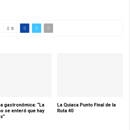
0
a gastronómica: “La
La Quiaca Punto Final de la
o se enteró que hay
Ruta 40
as”