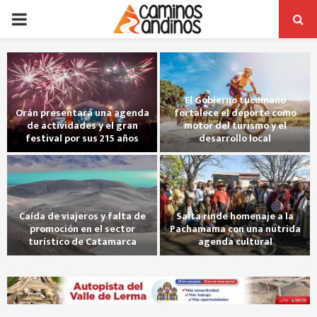
PRIMARY
MENU
El Gobierno tucumano
Orán presentará una agenda
fortalece el deporte como
de actividades y el gran
motor del turismo y el
festival por sus 215 años
desarrollo local
Caída de viajeros y falta de
Salta rinde homenaje a la
promoción en el sector
Pachamama con una nutrida
turístico de Catamarca
agenda cultural