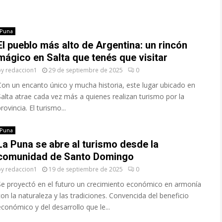
Puna
El pueblo más alto de Argentina: un rincón
mágico en Salta que tenés que visitar
by
redaccion1
29 de septiembre de 2025
0
Con un encanto único y mucha historia, este lugar ubicado en
Salta atrae cada vez más a quienes realizan turismo por la
rovincia. El turismo...
Puna
La Puna se abre al turismo desde la
comunidad de Santo Domingo
by
redaccion1
19 de septiembre de 2025
0
Se proyectó en el futuro un crecimiento económico en armonía
con la naturaleza y las tradiciones. Convencida del beneficio
económico y del desarrollo que le...