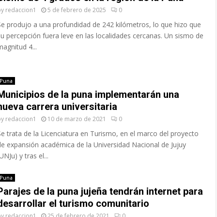
by
redaccion1
5 de febrero de 2025
0
Se produjo a una profundidad de 242 kilómetros, lo que hizo que
su percepción fuera leve en las localidades cercanas. Un sismo de
magnitud 4...
Puna
Municipios de la puna implementarán una
nueva carrera universitaria
by
redaccion1
10 de marzo de 2021
0
Se trata de la Licenciatura en Turismo, en el marco del proyecto
de expansión académica de la Universidad Nacional de Jujuy
UNJu) y tras el...
Puna
Parajes de la puna jujeña tendrán internet para
desarrollar el turismo comunitario
by
redaccion1
25 de febrero de 2021
0