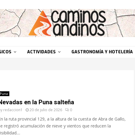
GICOS
ACTIVIDADES
GASTRONOMÍA Y HOTELERÍA
Puna
Nevadas en la Puna salteña
by
redaccion1
20 de julio de 2026
0
En la ruta provincial 129, a la altura de la cuesta de Abra de Gallo,
se registró acumulación de nieve y vientos que reducen la
isibilidad....