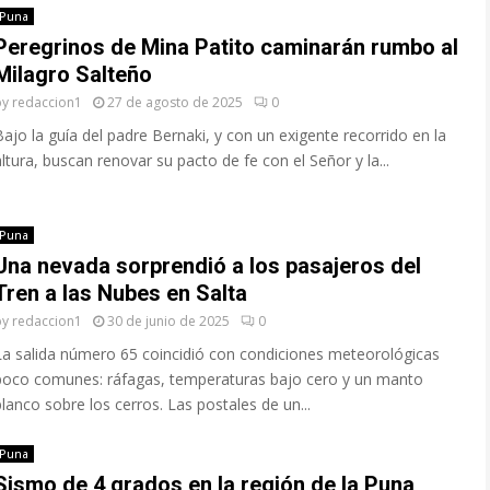
Puna
Peregrinos de Mina Patito caminarán rumbo al
Milagro Salteño
by
redaccion1
27 de agosto de 2025
0
Bajo la guía del padre Bernaki, y con un exigente recorrido en la
altura, buscan renovar su pacto de fe con el Señor y la...
Puna
Una nevada sorprendió a los pasajeros del
Tren a las Nubes en Salta
by
redaccion1
30 de junio de 2025
0
La salida número 65 coincidió con condiciones meteorológicas
poco comunes: ráfagas, temperaturas bajo cero y un manto
blanco sobre los cerros. Las postales de un...
Puna
Sismo de 4 grados en la región de la Puna