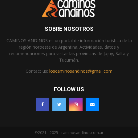
SOBRE NOSOTROS
CAMINOS ANDINOS es un portal de información turística de la
región noroeste de Argentina. Actividades, datos y
recomendaciones para visitar las provincias de Jujuy, Salta y
Tucumán.
Contact us:
loscaminosandinos@gmail.com
FOLLOW US
@2021 - 2025 - caminosandinos.com.ar