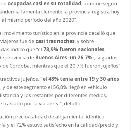
eron
ocupadas casi en su totalidad
, aunque según
 pandemia lamentablemente la provincia registra hoy
 al mismo período del año 2020”.
l movimiento turístico en la provincia detalló que
 viajeros fue de
casi tres noches
, y sobre
adas indicó que “el
78,9% fueron nacionales
,
de provincia de
Buenos Aires -un 26,7%-
, seguidos
 y de Córdoba, mientras que el 20,7% fueron jujeños”.
atractivos jujeños,
“el 48% tenía entre 19 y 30 años
”, y de este segmento el 56,8% llegó en vehículo
istancia y los restantes por diferentes medios,
 trasladó por la vía aérea”, detalló.
lación precio/calidad de alojamiento; idéntico
a y el 72% estuvo satisfecho en la calidad/precio y