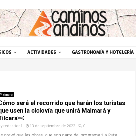
GICOS
ACTIVIDADES
GASTRONOMÍA Y HOTELERÍA
a
Maimará
Cómo será el recorrido que harán los turistas
que usen la ciclovía que unirá Maimará y
Tilcara￼
by
redaccion1
13 de septiembre de 2022
0
Se prevé que las obras, que son parte del programa ‘La Ruta