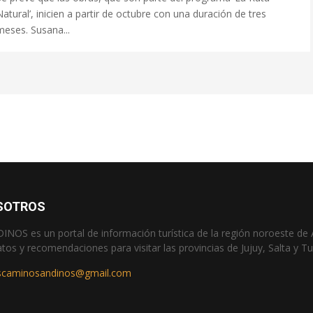
Natural’, inicien a partir de octubre con una duración de tres
meses. Susana...
SOTROS
OS es un portal de información turística de la región noroeste de 
atos y recomendaciones para visitar las provincias de Jujuy, Salta y 
scaminosandinos@gmail.com