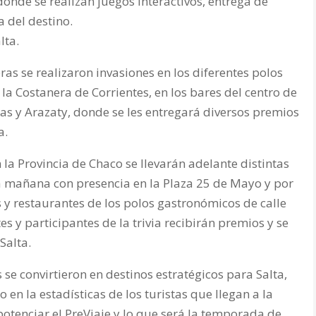
donde se realizan juegos interactivos, entrega de
 del destino.
lta.
ras se realizaron invasiones en los diferentes polos
a Costanera de Corrientes, en los bares del centro de
nas y Arazaty, donde se les entregará diversos premios
a.
 la Provincia de Chaco se llevarán adelante distintas
a mañana con presencia en la Plaza 25 de Mayo y por
 y restaurantes de los polos gastronómicos de calle
es y participantes de la trivia recibirán premios y se
Salta.
s se convirtieron en destinos estratégicos para Salta,
 en la estadísticas de los turistas que llegan a la
otenciar el PreViaje y lo que será la temporada de