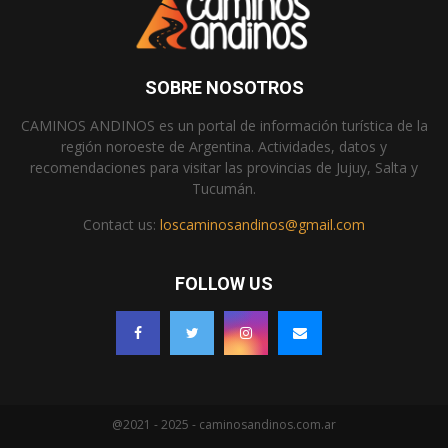
SOBRE NOSOTROS
CAMINOS ANDINOS es un portal de información turística de la
región noroeste de Argentina. Actividades, datos y
recomendaciones para visitar las provincias de Jujuy, Salta y
Tucumán.
Contact us:
loscaminosandinos@gmail.com
FOLLOW US
@2021 - 2025 - caminosandinos.com.ar