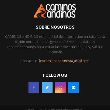
SOBRE NOSOTROS
CAMINOS ANDINOS es un portal de información turística de la
región noroeste de Argentina. Actividades, datos y
recomendaciones para visitar las provincias de Jujuy, Salta y
Tucumán.
Contact us:
loscaminosandinos@gmail.com
FOLLOW US
@2021 - 2025 - caminosandinos.com.ar