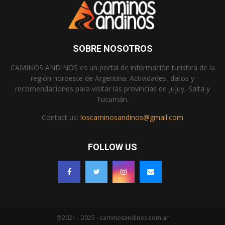
SOBRE NOSOTROS
CAMINOS ANDINOS es un portal de información turística de la
región noroeste de Argentina. Actividades, datos y
recomendaciones para visitar las provincias de Jujuy, Salta y
Tucumán.
Contact us:
loscaminosandinos@gmail.com
FOLLOW US
@2021 - 2025 - caminosandinos.com.ar