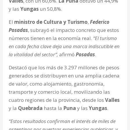
Valles
, con un 60,6%.
La Puna
obtuvo un 44,9%
y las
Yungas
un 50,8%.
El
ministro de Cultura y Turismo
,
Federico
Posadas
, subrayó el impacto concreto que estos
números tienen en la economía real.
“El turismo
en cada fecha clave deja una marca indiscutible en
la vitalidad del sector”,
afirmó
Posadas
.
Destacó que los más de 3.297 millones de pesos
generados se distribuyen en una amplia cadena
de valor, como alojamiento, gastronomía,
transporte y comercio local, movilizando las
cuatro regiones de la provincia, desde los
Valles
y la
Quebrada
hasta la
Puna
y las
Yungas
.
“Estos resultados confirman el interés de miles de
argentinos por nuestras experiencias auténticas, y