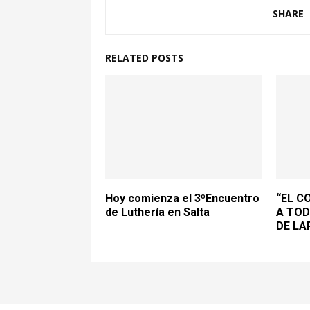
SHARE
RELATED POSTS
Hoy comienza el 3ºEncuentro
“EL C
de Luthería en Salta
A TOD
DE LA