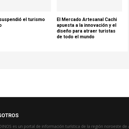
suspendió el turismo
El Mercado Artesanal Cachi
o
apuesta a la innovación y el
diseño para atraer turistas
de todo el mundo
SOTROS
OS es un portal de información turística de la región noroeste de 