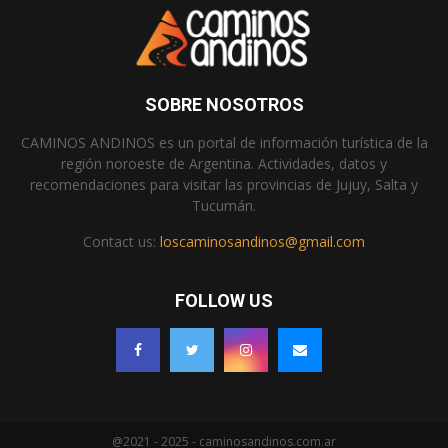
SOBRE NOSOTROS
CAMINOS ANDINOS es un portal de información turística de la
región noroeste de Argentina. Actividades, datos y
recomendaciones para visitar las provincias de Jujuy, Salta y
Tucumán.
Contact us:
loscaminosandinos@gmail.com
FOLLOW US
@2021 - 2025 - caminosandinos.com.ar