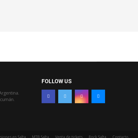
FOLLOW US
Argentina.
Tucumán.
siones en Salta
MTB Salta
Venta de tickets
Rock Salta
Contacto