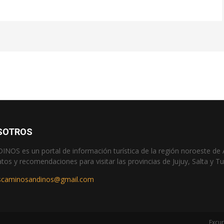
SOTROS
OS es un portal de información turística de la región noroeste de 
atos y recomendaciones para visitar las provincias de Jujuy, Salta y 
scaminosandinos@gmail.com
Excur