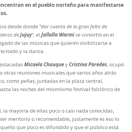
concentran en el pueblo norteño para manifestarse
tos.
acio desde donde
“dar cuenta de la gran falta de
valeros de
Jujuy
“,
el
Jallalla Warmi
se convirtió en el
gado de las músicas que quieren visibilizarse a
recitado y la danza.
destacadas
Micaela Chauque
y
Cristina Paredes
, ocupó
o otras reuniones musicales que varios años atrás
, como peñas, juntadas en la plaza central,
 hasta las noches del mismísimo festival folclórico de
l, la mayoría de ellas poco o casi nada conocidas,
 ser meritorio o recomendable, justamente es eso lo
quello que poco es difundido y que el público está