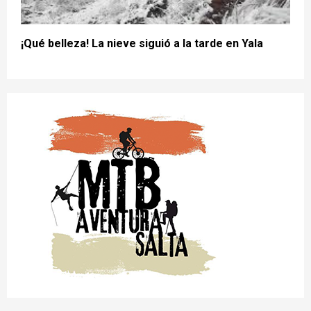
¡Qué belleza! La nieve siguió a la tarde en Yala