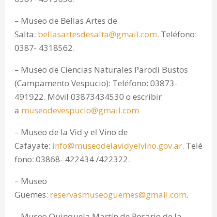
– Museo de Bellas Artes de
Salta:
bellasartesdesalta@gmail.com
. Teléfono:
0387- 4318562.
– Museo de Ciencias Naturales Parodi Bustos
(Campamento Vespucio): Teléfono: 03873-
491922. Móvil 03873434530 o escribir
a
museodevespucio@gmail.com
– Museo de la Vid y el Vino de
Cafayate:
info@museodelavidyelvino.gov.ar.
Telé
fono: 03868- 422434 /422322.
– Museo
Güemes:
reservasmuseoguemes@gmail.com
.
– Museo Quinquela Martín de Rosario de la