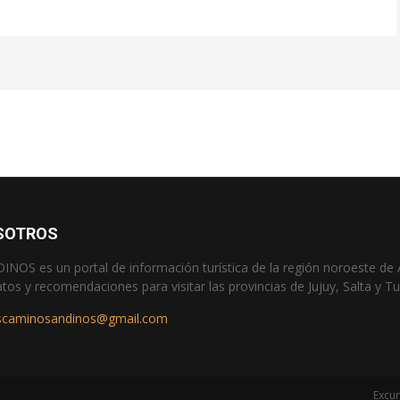
SOTROS
OS es un portal de información turística de la región noroeste de 
atos y recomendaciones para visitar las provincias de Jujuy, Salta y 
scaminosandinos@gmail.com
Excur