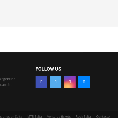
FOLLOW US
Argentina.
Tucumán.
siones en Salta
MTB Salta
Venta de tickets
Rock Salta
Contacto