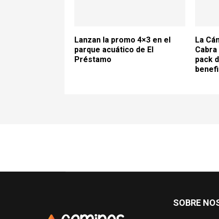
Lanzan la promo 4×3 en el
La Cá
parque acuático de El
Cabra 
Préstamo
pack 
benefi
SOBRE NO