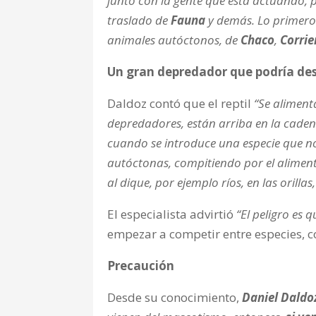
junto con la gente que está actuando, p
traslado de
Fauna
y demás. Lo primero e
animales autóctonos, de
Chaco
,
Corrie
Un gran depredador que podría des
Daldoz contó que el reptil
“Se aliment
depredadores, están arriba en la caden
cuando se introduce una especie que no
autóctonas, compitiendo por el aliment
al dique, por ejemplo ríos, en las orill
El especialista advirtió
“El peligro es 
empezar a competir entre especies, c
Precaución
Desde su conocimiento,
Daniel Daldo