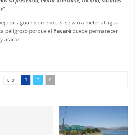
mos su presencia, evitar acercarse, tocarlo, sacarles
e”.
spejo de agua recomendó, si se van a meter al agua
sta peligroso porque el
Yacaré
puede permanecer
 y atacar.
0