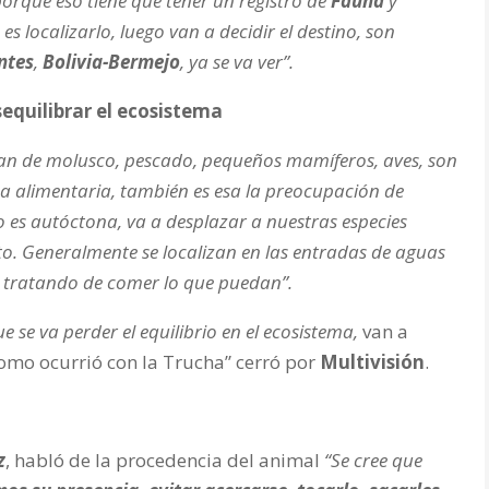
orque eso tiene que tener un registro de
Fauna
y
s localizarlo, luego van a decidir el destino, son
ntes
,
Bolivia-Bermejo
, ya se va ver”.
equilibrar el ecosistema
an de molusco, pescado, pequeños mamíferos, aves, son
a alimentaria, también es esa la preocupación de
 es autóctona, va a desplazar a nuestras especies
o. Generalmente se localizan en las entradas de aguas
as, tratando de comer lo que puedan”.
que se va perder el equilibrio en el ecosistema,
van a
omo ocurrió con la Trucha” cerró por
Multivisión
.
z
, habló de la procedencia del animal
“Se cree que