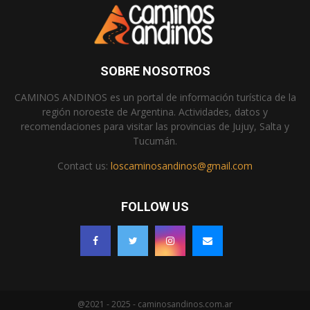
SOBRE NOSOTROS
CAMINOS ANDINOS es un portal de información turística de la
región noroeste de Argentina. Actividades, datos y
recomendaciones para visitar las provincias de Jujuy, Salta y
Tucumán.
Contact us:
loscaminosandinos@gmail.com
FOLLOW US
@2021 - 2025 - caminosandinos.com.ar